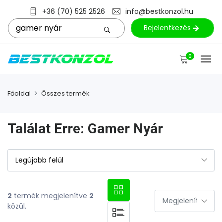
+36 (70) 525 2526
info@bestkonzol.hu
Bejelentkezés
0
Főoldal
Összes termék
Találat Erre: Gamer Nyár
2
termék megjelenítve
2
közül.