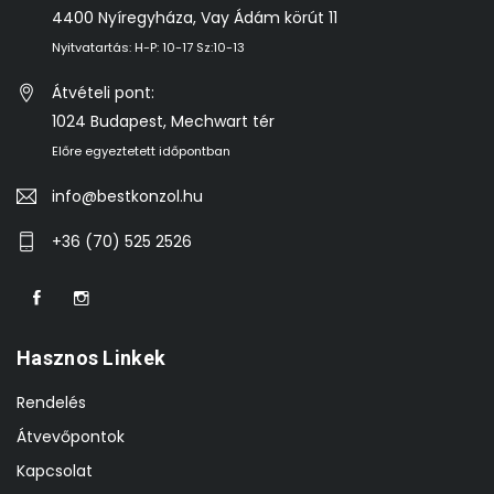
4400 Nyíregyháza, Vay Ádám körút 11
Nyitvatartás: H-P: 10-17 Sz:10-13
Átvételi pont:
1024 Budapest, Mechwart tér
Előre egyeztetett időpontban
info@bestkonzol.hu
+36 (70) 525 2526
Hasznos Linkek
Rendelés
Átvevőpontok
Kapcsolat