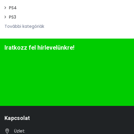
PS4
PS3
További kategóriák
Iratkozz fel hírlevelünkre!
Kapcsolat
Üzlet: