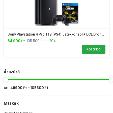
Sony Playstation 4 Pro 1TB (PS4) Játékkonzol + DCL Drone The Game 1 Év Garancia – Gamer Nyár Akció
84 900 Ft
105 500 Ft
- 20%
Kosárba
Árszűrő
Ár:
49900 Ft - 105500 Ft
Márkák