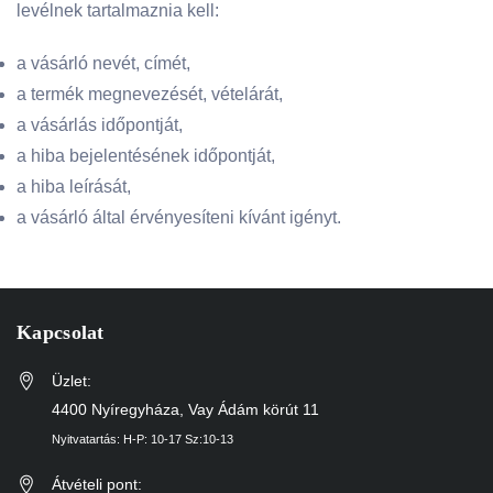
levélnek tartalmaznia kell:
a vásárló nevét, címét,
a termék megnevezését, vételárát,
a vásárlás időpontját,
a hiba bejelentésének időpontját,
a hiba leírását,
a vásárló által érvényesíteni kívánt igényt.
Kapcsolat
Üzlet:
4400 Nyíregyháza, Vay Ádám körút 11
Nyitvatartás: H-P: 10-17 Sz:10-13
Átvételi pont: