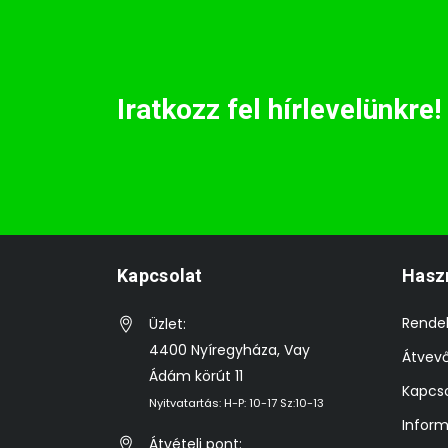
Iratkozz fel hírlevelünkre!
Kapcsolat
Hasz
Rende
Üzlet:
4400 Nyíregyháza, Vay
Átvev
Ádám körút 11
Kapcso
Nyitvatartás: H-P: 10-17 Sz:10-13
Inform
Átvételi pont: