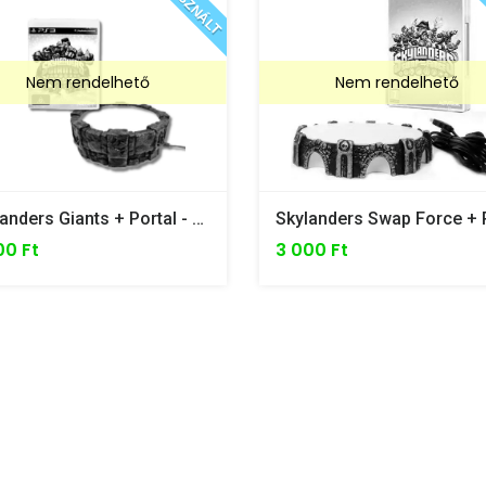
HASZNÁLT
HA
Nem rendelhető
Nem rendelhető
Skylanders Giants + Portal - PS3
00 Ft
3 000 Ft