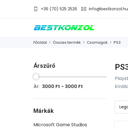
+36 (70) 525 2526
info@bestkonzol.hu
Főoldal
Összes termék
Csomagok
PS3
Árszűrő
PS
Plays
Ár:
3000 Ft - 3000 Ft
kínál
Márkák
Microsoft Game Studios