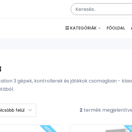
KATEGÓRIÁK
FŐOLDAL
3
tation 3 gépek, kontrollerek és játékok csomagban - klas
atából.
2
termék megjelenítv