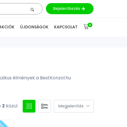
Bejelentkezés
0
AKCIÓK
ÚJDONSÁGOK
KAPCSOLAT
szikus élmények a BestKonzol.hu
e
2
közül.