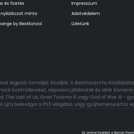
ás és fizetés
Impresszum
i nyilatkozat minta
Adatvédelem
hange by BestKonzol
Üzletünk
z
ak legjobb formáját kínálják. A BestKonzol.hu kínálatáb
Shock kontrollereket, népszerű játékokat és akár kamera-
 The Last of Us, Gran Turismo 6 vagy God of War III - g
ek újra belevágni a PS3 világába, vagy gyűjteményükhöz e
Az online fizetést a Barion Pa