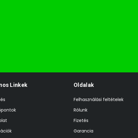
nos Linkek
Oldalak
lés
Felhasználási feltételek
őpontok
Rólunk
lat
Fizetés
ációk
Garancia