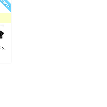
SZNÁLT
Skylanders Swap Force + Portal Csomag - PS3