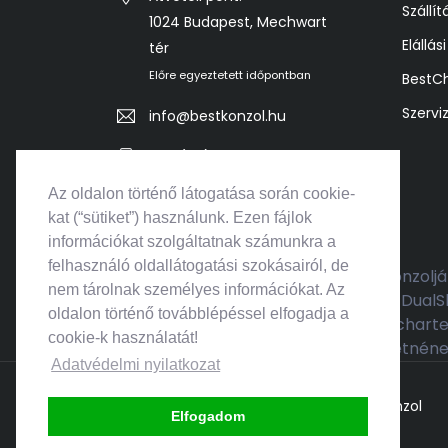
Szállít
1024 Budapest, Mechwart
Elállás
tér
Előre egyeztetett időpontban
BestC
Szervi
info@bestkonzol.hu
+36 (70) 525 2526
Az oldalon történő látogatása során cookie-
kat (“sütiket”) használunk. Ezen fájlok
információkat szolgáltatnak számunkra a
felhasználó oldallátogatási szokásairól, de
A PS3 csomagok a Sony legendás konzolján
nem tárolnak személyes információkat. Az
tartalmazzák a Playstation 3 gépet, Dual
oldalon történő továbblépéssel elfogadja a
legkeresettebb címek - mint az Uncharted,
cookie-k használatát!
szettek ideálisak azoknak, akik szeretnén
Adatvédelmi nyilatkozat
© 2026 Minden jog fenntartva - Best Konzol
Elfogadom