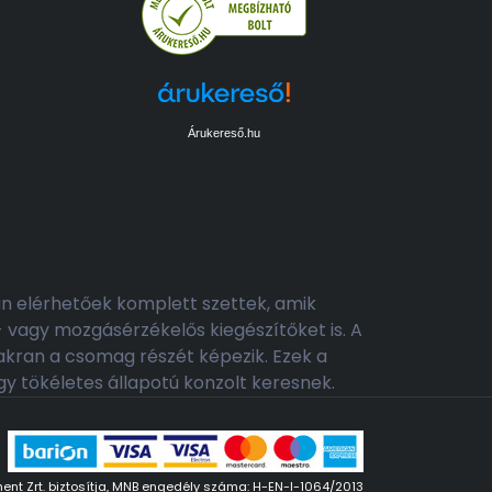
Árukereső.hu
an elérhetőek komplett szettek, amik
 vagy mozgásérzékelős kiegészítőket is. A
yakran a csomag részét képezik. Ezek a
gy tökéletes állapotú konzolt keresnek.
yment Zrt. biztosítja, MNB engedély száma: H-EN-I-1064/2013