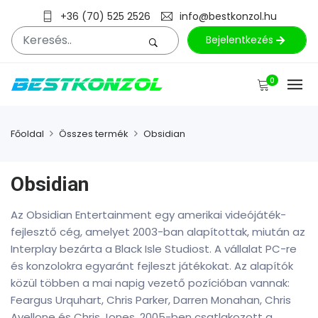
+36 (70) 525 2526
info@bestkonzol.hu
Bejelentkezés
0
Főoldal
Összes termék
Obsidian
Obsidian
Az Obsidian Entertainment egy amerikai videójáték-
fejlesztő cég, amelyet 2003-ban alapítottak, miután az
Interplay bezárta a Black Isle Studiost. A vállalat PC-re
és konzolokra egyaránt fejleszt játékokat. Az alapítók
közül többen a mai napig vezető pozícióban vannak:
Feargus Urquhart, Chris Parker, Darren Monahan, Chris
Avellone és Chris Jones. 2005-ben csatlakozott a