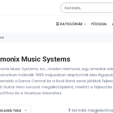
KATEGÓRIÁK
FŐOLDAL
ems
monix Music Systems
onix Music Systems, Inc., röviden Harmonix, egy amerikai vid
ostonban működik. 1995 májusában alapították Alex Rigopulos
ertebb a Dance Central és a Rock Band zenei játékok fejles
i Guitar Hero sorozat megalkotójaként, mielőtt a fejlesztés 
ofthoz és a Vicarious Visionshez.
7
termék megjelenítv