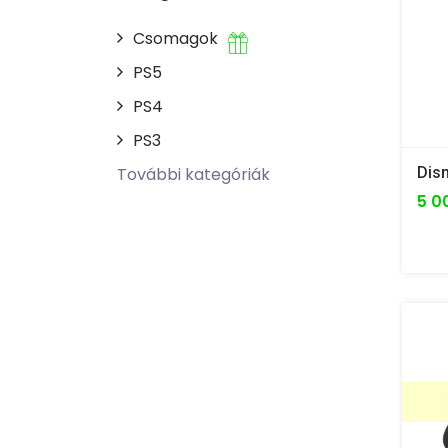
Csomagok
PS5
PS4
PS3
További kategóriák
5 0