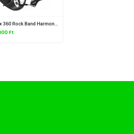
Xbox 360 Rock Band Harmonix Fender Stratocaster Guitar Hero Wired /Vezetékes/
000 Ft