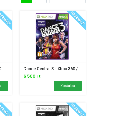
SZNÁLT
HASZNÁLT
0
Dance Central 3 - Xbox 360 /borító Nélkül/
6 500 Ft
a
Kosárba
SZNÁLT
HASZNÁLT