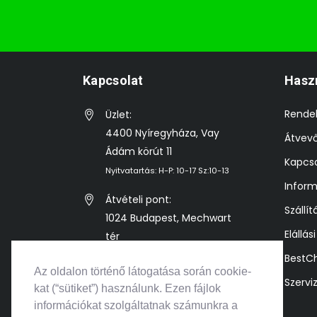
Kapcsolat
Hasz
Rende
Üzlet:
4400 Nyíregyháza, Vay
Átvev
Ádám körút 11
Kapcso
Nyitvatartás: H-P: 10-17 Sz:10-13
Inform
Átvételi pont:
Szállít
1024 Budapest, Mechwart
Elállás
tér
Előre egyeztetett időpontban
BestC
Az oldalon történő látogatása során cookie-
Szervi
info@bestkonzol.hu
kat (“sütiket”) használunk. Ezen fájlok
információkat szolgáltatnak számunkra a
+36 (70) 525 2526