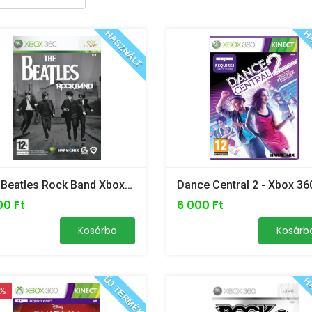
HASZNÁLT
HA
The Beatles Rock Band Xbox 360
Dance Central 2 - Xbox 36
00 Ft
6 000 Ft
Kosárba
Kosárb
ÚJ TERMÉK
HA
7%