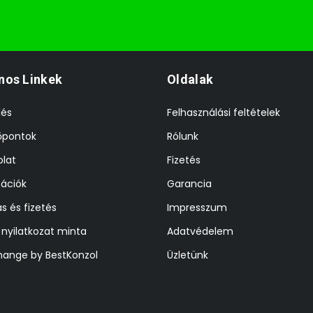
nos Linkek
Oldalak
lés
Felhasználási feltételek
őpontok
Rólunk
lat
Fizetés
ációk
Garancia
ás és fizetés
Impresszum
i nyilatkozat minta
Adatvédelem
hange by BestKonzol
Üzletünk
z