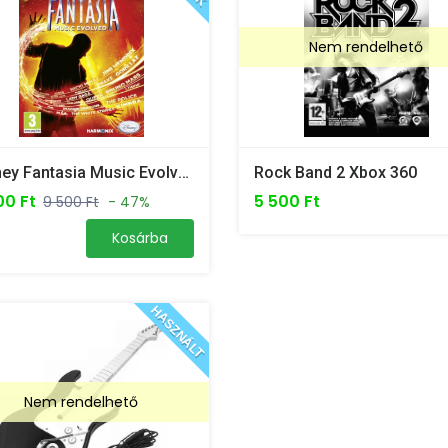
Nem rendelhető
Disney Fantasia Music Evolved - Xbox 360 /ÚJ/
Rock Band 2 Xbox 360
00 Ft
5 500 Ft
9 500 Ft
- 47%
Kosárba
HASZNÁLT
Nem rendelhető