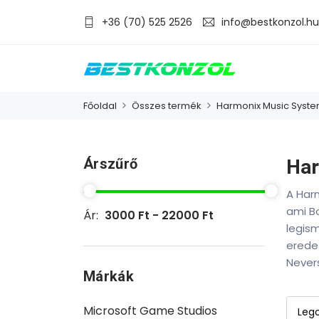
+36 (70) 525 2526
info@bestkonzol.hu
Főoldal
Összes termék
Harmonix Music Syst
Árszűrő
Har
A Harm
ami B
Ár:
3000 Ft - 22000 Ft
legism
eredet
Nevers
Márkák
Microsoft Game Studios