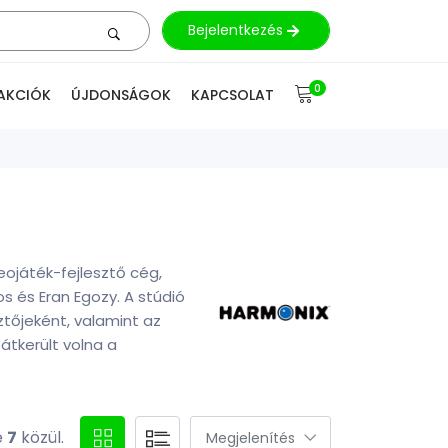
Bejelentkezés
0
AKCIÓK
ÚJDONSÁGOK
KAPCSOLAT
eojáték-fejlesztő cég,
 és Eran Egozy. A stúdió
ztőjeként, valamint az
átkerült volna a
e
7
közül.