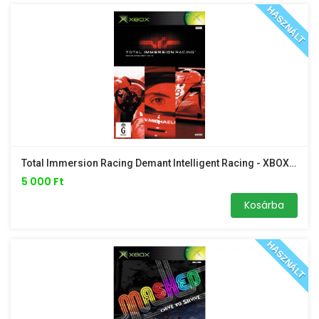
HASZNÁLT
Total Immersion Racing Demant Intelligent Racing - XBOX Classic /borító Nélkül/
5 000 Ft
Kosárba
HASZNÁLT