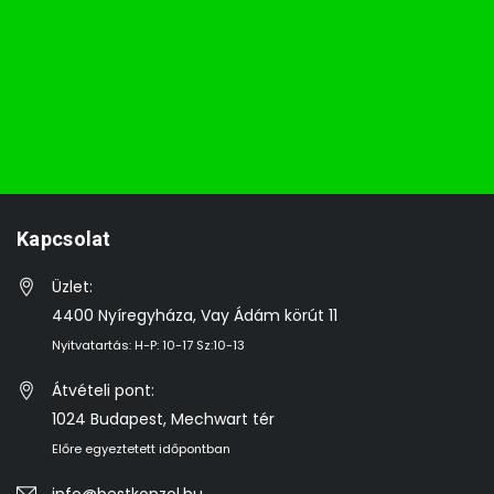
Kapcsolat
Üzlet:
4400 Nyíregyháza, Vay Ádám körút 11
Nyitvatartás: H-P: 10-17 Sz:10-13
Átvételi pont:
1024 Budapest, Mechwart tér
Előre egyeztetett időpontban
info@bestkonzol.hu