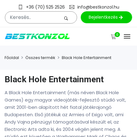
+36 (70) 525 2526
info@bestkonzol.hu
Bejelentkezés
0
Főoldal
Összes termék
Black Hole Entertainment
Black Hole Entertainment
A Black Hole Entertainment (más néven Black Hole
Games) egy magyar videojáték-fejlesztő stúdió volt,
amit 2001-ben alapított hét fiatal játékrajongó
Budapesten. Első játékuk az Armies of Exigo volt, ami
Andy Vajna pénzügyi támogatásával készült el, az
Electronic Arts adta ki, és 2004 végén jelent meg. A
stúdió ezt követően a Warhammer: Mark of Chaos és