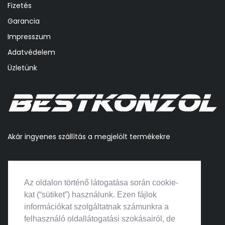
Fizetés
Garancia
Impresszum
Adatvédelem
Üzletünk
Akár ingyenes szállítás a megjelölt termékekre
Az oldalon történő látogatása során cookie-
kat (“sütiket”) használunk. Ezen fájlok
információkat szolgáltatnak számunkra a
felhasználó oldallátogatási szokásairól, de