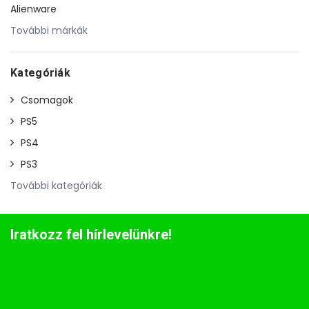
Alienware
További márkák
Kategóriák
Csomagok
PS5
PS4
PS3
További kategóriák
Iratkozz fel hírlevelünkre!