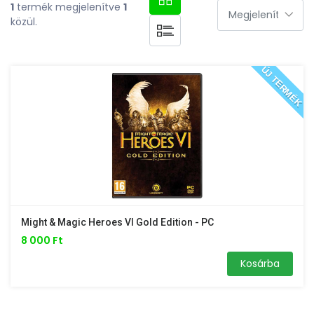
1
termék megjelenítve
1
közül.
ÚJ TERMÉK
Might & Magic Heroes VI Gold Edition - PC
8 000 Ft
Kosárba