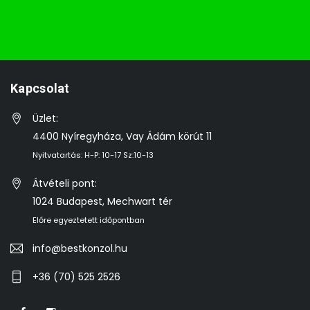
Kapcsolat
Üzlet:
4400 Nyíregyháza, Vay Ádám körút 11
Nyitvatartás: H-P: 10-17 Sz:10-13
Átvételi pont:
1024 Budapest, Mechwart tér
Előre egyeztetett időpontban
info@bestkonzol.hu
+36 (70) 525 2526