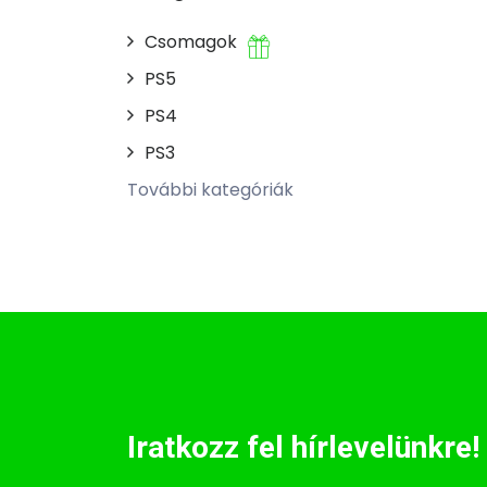
Csomagok
PS5
PS4
PS3
További kategóriák
Iratkozz fel hírlevelünkre!