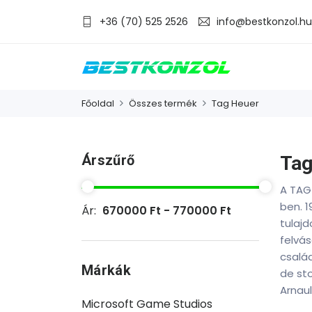
+36 (70) 525 2526
info@bestkonzol.hu
Főoldal
Összes termék
Tag Heuer
Árszűrő
Tag
A TAG 
ben. 
Ár:
670000 Ft - 770000 Ft
tulajd
felvás
csalá
Márkák
de st
Arnaul
Microsoft Game Studios