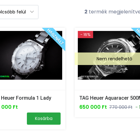
2
termék megjelenítv
HASZNÁLT
HA
- 16%
Nem rendelhető
 Heuer Formula 1 Lady
TAG Heuer Aquaracer 50
 000 Ft
650 000 Ft
770 000 Ft
- 
Kosárba