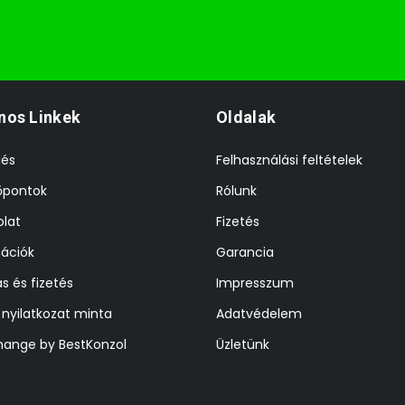
nos Linkek
Oldalak
lés
Felhasználási feltételek
őpontok
Rólunk
lat
Fizetés
ációk
Garancia
ás és fizetés
Impresszum
i nyilatkozat minta
Adatvédelem
hange by BestKonzol
Üzletünk
z