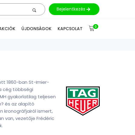
Bejelentkezés
0
AKCIÓK
ÚJDONSÁGOK
KAPCSOLAT
ott 1860-ban St-Imier-
a cég többségi
MH gyakorlatilag teljesen
? és az alapító
kronográfjairól ismert,
n van, vezetője Frédéric
k.