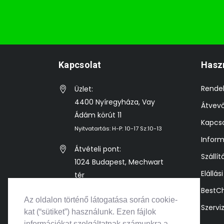
Kapcsolat
Hasz
Rende
Üzlet:
4400 Nyíregyháza, Vay
Átvev
Ádám körút 11
Kapcso
Nyitvatartás: H-P: 10-17 Sz:10-13
Inform
Átvételi pont:
Szállít
1024 Budapest, Mechwart
Elállás
tér
Előre egyeztetett időpontban
BestC
Az oldalon történő látogatása során cookie-
Szervi
info@bestkonzol.hu
kat (“sütiket”) használunk. Ezen fájlok
információkat szolgáltatnak számunkra a