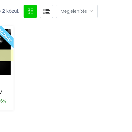
e
2
közül.
SZNÁLT
0M
16%