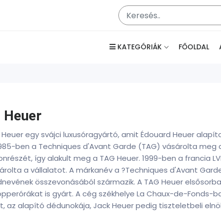
KATEGÓRIÁK
FŐOLDAL
 Heuer
Heuer egy svájci luxusóragyártó, amit Édouard Heuer alapít
1985-ben a Techniques d'Avant Garde (TAG) vásárolta meg 
onrészét, így alakult meg a TAG Heuer. 1999-ben a francia LV
árolta a vállalatot. A márkanév a ?Techniques d'Avant Garde
dnevének összevonásából származik. A TAG Heuer elsősorban 
opperórákat is gyárt. A cég székhelye La Chaux-de-Fonds-ba
t, az alapító dédunokája, Jack Heuer pedig tiszteletbeli elnö