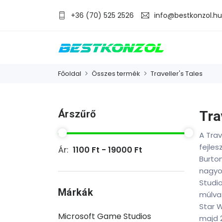
+36 (70) 525 2526
info@bestkonzol.hu
Főoldal
Összes termék
Traveller's Tales
Árszűrő
Tra
A Trav
fejles
Ár:
1100 Ft - 19000 Ft
Burto
nagyob
Studio
Márkák
múlva 
Star 
Microsoft Game Studios
majd 