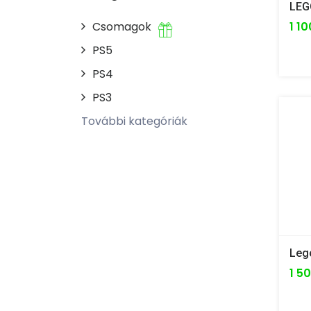
LEG
Csomagok
1 10
PS5
PS4
PS3
További kategóriák
1 50