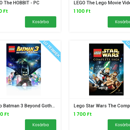
O The HOBBIT - PC
0 Ft
1 100 Ft
Kosárba
Kosárb
ÚJ TERMÉK
ÚJ
Lego Batman 3 Beyond Gotham - PC
0 Ft
1 700 Ft
Kosárba
Kosárb