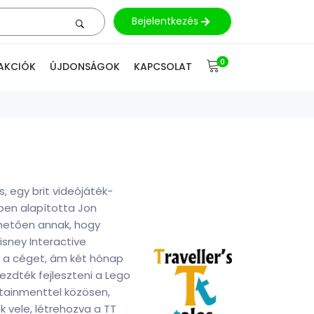
Bejelentkezés
0
AKCIÓK
ÚJDONSÁGOK
KAPCSOLAT
s, egy brit videójáték-
-ben alapította Jon
nhetően annak, hogy
isney Interactive
ák a céget, ám két hónap
kezdték fejleszteni a Lego
rtainmenttel közösen,
 vele, létrehozva a TT