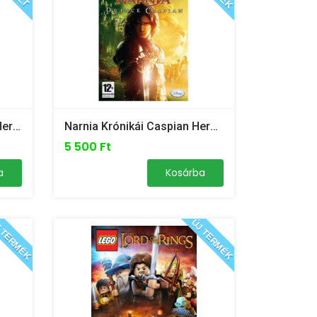
Lego Batman 2 Dc Super Heroes (tok Nélkül) - PS Vita
Narnia Krónikái Caspian Herceg - PC
5 500 Ft
a
Kosárba
 TERMÉK
ÚJ TERMÉK