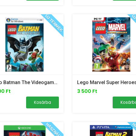
ÚJ TERMÉK
ÚJ
Lego Batman The Videogame - PC
00 Ft
3 500 Ft
Kosárba
Kosárb
HASZNÁLT
HA