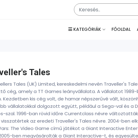
KATEGÓRIÁK
FŐOLDAL
veller's Tales
ellers Tales (UK) Limited, kereskedelmi nevén Traveller's Tale
ztő cég, amely a TT Games leányvállalata. A vállalatot 1989
n. Kezdetben kis cég volt, de hamar népszerűvé vált, köszö
b vállalatokkal dolgozott együtt, például a Sega-val és a D
s-szal. 1996-ban rövid időre Currentclass névre változtatt
visszatértek az eredeti Traveller's Tales névre. 2004-ben el
Wars: The Video Game című játékot a Giant Interactive Ente
2005-ben megvásárolták a Giant Interactive-t, és egyesültek