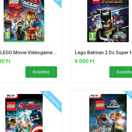
The LEGO Movie Videogame - Xbox One
00 Ft
5 000 Ft
Kosárba
Kosárb
ÚJ TERMÉK
ÚJ