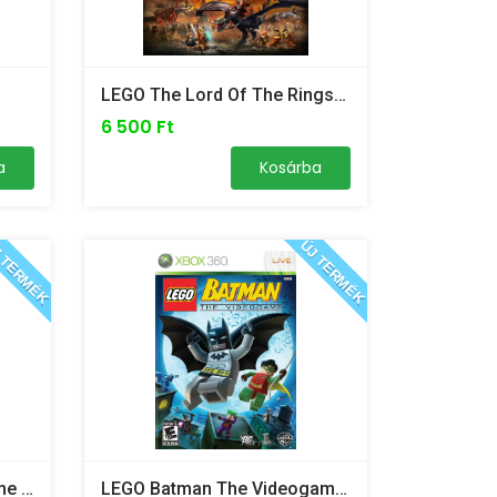
LEGO The Lord Of The Rings - PC
6 500 Ft
a
Kosárba
 TERMÉK
ÚJ TERMÉK
The LEGO Movie Videogame - Xbox 360 /ÚJ/
LEGO Batman The Videogame - Xbox 360/Xbox One /ÚJ!/