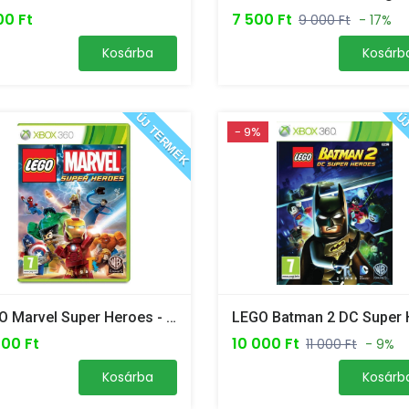
00 Ft
7 500 Ft
9 000 Ft
- 17%
Kosárba
Kosárb
ÚJ TERMÉK
ÚJ
- 9%
LEGO Marvel Super Heroes - Xbox 360 /ÚJ/
000 Ft
10 000 Ft
11 000 Ft
- 9%
Kosárba
Kosárb