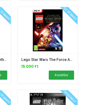
 TERMÉK
ÚJ TERMÉK
LEGO Batman 3 Beyond Gotham - Xbox 360 /ÚJ/
Lego Star Wars The Force Awakens - PC
15 000 Ft
a
Kosárba
 TERMÉK
HASZNÁLT