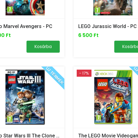
o Marvel Avengers - PC
LEGO Jurassic World - PC
00 Ft
6 500 Ft
Kosárba
Kosárb
ÚJ TERMÉK
ÚJ
- 17%
Lego Star Wars III The Clone Wars - PC