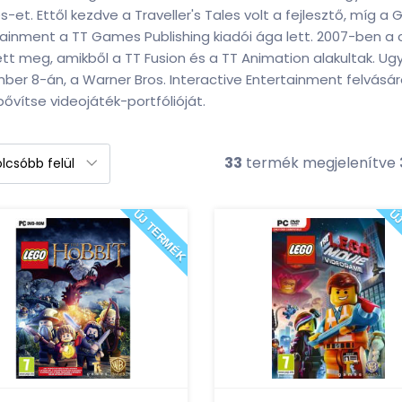
et. Ettől kezdve a Traveller's Tales volt a fejlesztő, míg a G
ainment a TT Games Publishing kiadói ága lett. 2007-ben a 
ett meg, amikből a TT Fusion és a TT Animation alakultak. U
ber 8-án, a Warner Bros. Interactive Entertainment felvásá
ővítse videojáték-portfólióját.
33
termék megjelenítve
ÚJ TERMÉK
ÚJ