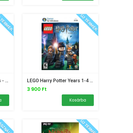
 TERMÉK
ÚJ TERMÉK
Lego Marvel Super Heroes - PC
LEGO Harry Potter Years 1-4 - PC
3 900 Ft
a
Kosárba
ÚJ TERMÉK
SZNÁLT