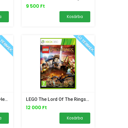
9 500 Ft
a
Kosárba
 TERMÉK
ÚJ TERMÉK
LEGO Batman 2 DC Super Heroes - Xbox 360/Xbox One /Új/
LEGO The Lord Of The Rings - Xbox 360 /ÚJ/
12 000 Ft
a
Kosárba