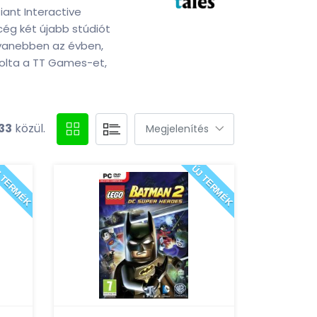
iant Interactive
cég két újabb stúdiót
gyanebben az évben,
rolta a TT Games-et,
33
közül.
 TERMÉK
ÚJ TERMÉK