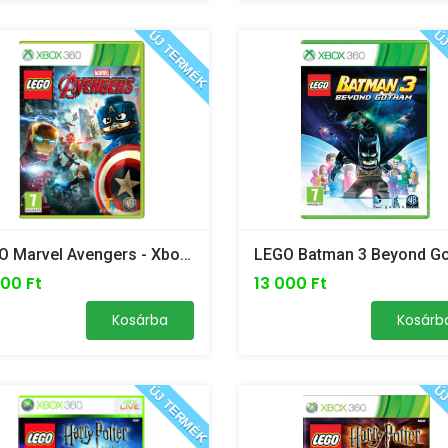
ÚJ TERMÉK
ÚJ
LEGO Marvel Avengers - Xbox 360 /ÚJ/
000 Ft
13 000 Ft
Kosárba
Kosárb
ÚJ TERMÉK
ÚJ