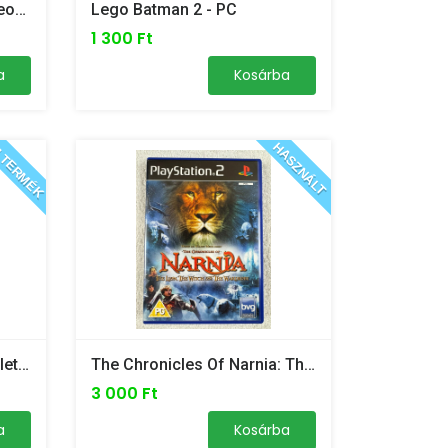
LEGO The Lego Movie Videogame - PC
Lego Batman 2 - PC
1 300 Ft
a
Kosárba
 TERMÉK
HASZNÁLT
Lego Star Wars The Complete Saga - PC
The Chronicles Of Narnia: The Lion, The Witch And The Wardrobe -PS2
3 000 Ft
a
Kosárba