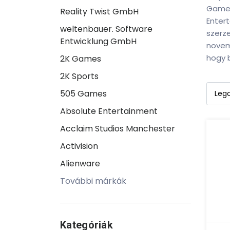
Games-
Reality Twist GmbH
Entert
weltenbauer. Software
szerz
Entwicklung GmbH
novem
hogy b
2K Games
2K Sports
505 Games
Absolute Entertainment
Acclaim Studios Manchester
Activision
Alienware
További márkák
Kategóriák