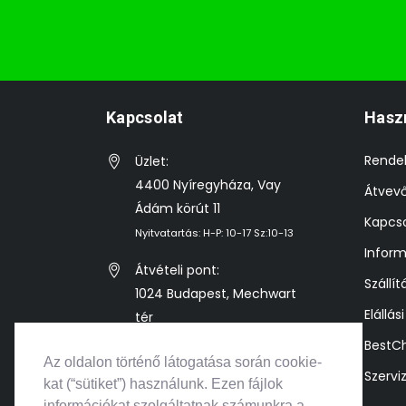
Kapcsolat
Hasz
Rende
Üzlet:
4400 Nyíregyháza, Vay
Átvev
Ádám körút 11
Kapcso
Nyitvatartás: H-P: 10-17 Sz:10-13
Inform
Átvételi pont:
Szállít
1024 Budapest, Mechwart
Elállás
tér
Előre egyeztetett időpontban
BestC
Az oldalon történő látogatása során cookie-
Szervi
info@bestkonzol.hu
kat (“sütiket”) használunk. Ezen fájlok
információkat szolgáltatnak számunkra a