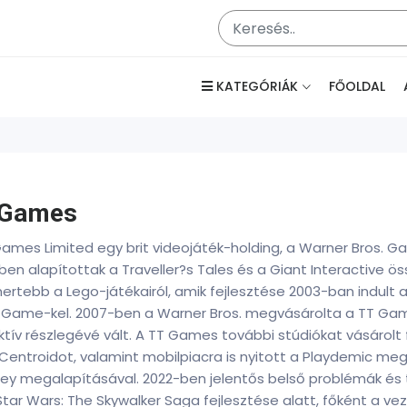
KATEGÓRIÁK
FŐOLDAL
 Games
ames Limited egy brit videojáték-holding, a Warner Bros. G
en alapítottak a Traveller?s Tales és a Giant Interactive ö
ertebb a Lego-játékairól, amik fejlesztése 2003-ban indult 
 Game-kel. 2007-ben a Warner Bros. megvásárolta a TT Gam
ktív részlegévé vált. A TT Games további stúdiókat vásárolt f
Centroidot, valamint mobilpiacra is nyitott a Playdemic meg
y megalapításával. 2022-ben jelentős belső problémák és tú
tar Wars: The Skywalker Saga fejlesztése alatt, főként a vez