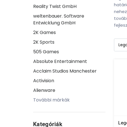
határi
Reality Twist GmbH
neheze
weltenbauer. Software
tovább
Entwicklung GmbH
fejles
2K Games
2K Sports
505 Games
Absolute Entertainment
Acclaim Studios Manchester
Activision
Alienware
További márkák
Leg
Kategóriák