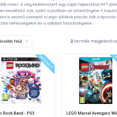
dők miatt. A cég kísérletezett egy saját fejlesztésű NTT já
n kezelhető volt, ezért a jövőben az Unreal Engine-t haszn
ra is vezető szereplő a Lego-játékok piacán, bár a riportok 
ztési nehézségekre és a vállalati feszültségekre.
2
termék megjelenítv
HASZNÁLT
HA
o Rock Band - PS3
LEGO Marvel Avengers Wii