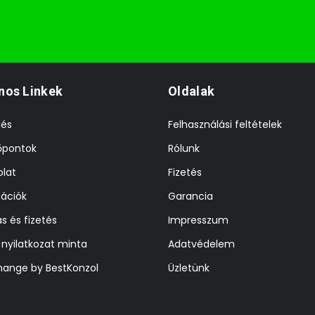
nos Linkek
Oldalak
lés
Felhasználási feltételek
őpontok
Rólunk
lat
Fizetés
ációk
Garancia
ás és fizetés
Impresszum
i nyilatkozat minta
Adatvédelem
hange by BestKonzol
Üzletünk
z