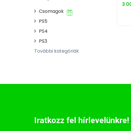
3 0
Csomagok
PS5
PS4
PS3
További kategóriák
Iratkozz fel hírlevelünkre!