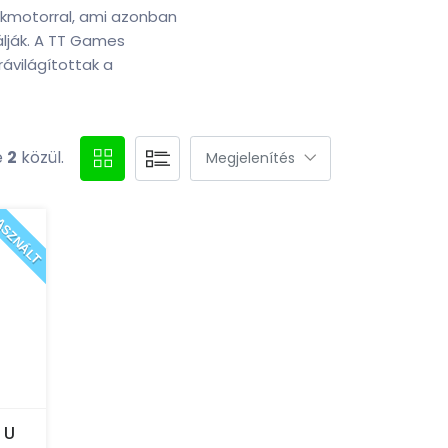
tékmotorral, ami azonban
álják. A TT Games
rávilágítottak a
e
2
közül.
SZNÁLT
 U