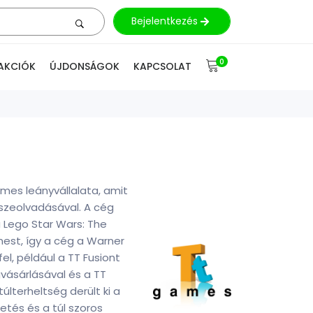
Bejelentkezés
0
AKCIÓK
ÚJDONSÁGOK
KAPCSOLAT
ames leányvállalata, amit
sszeolvadásával. A cég
a Lego Star Wars: The
est, így a cég a Warner
el, például a TT Fusiont
vásárlásával és a TT
lterheltség derült ki a
etés és a túl szoros