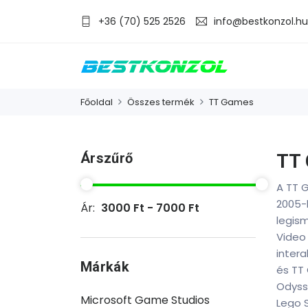
+36 (70) 525 2526
info@bestkonzol.hu
Főoldal
Összes termék
TT Games
Árszűrő
TT
A TT G
2005-b
Ár:
3000 Ft - 7000 Ft
legism
Video
intera
Márkák
és TT 
Odysse
Microsoft Game Studios
Lego S