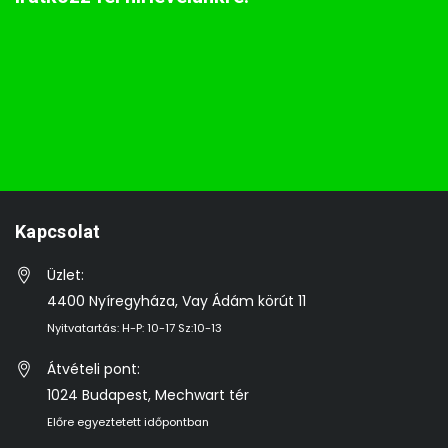
Kapcsolat
Üzlet:
4400 Nyíregyháza, Vay Ádám körút 11
Nyitvatartás: H-P: 10-17 Sz:10-13
Átvételi pont:
1024 Budapest, Mechwart tér
Előre egyeztetett időpontban