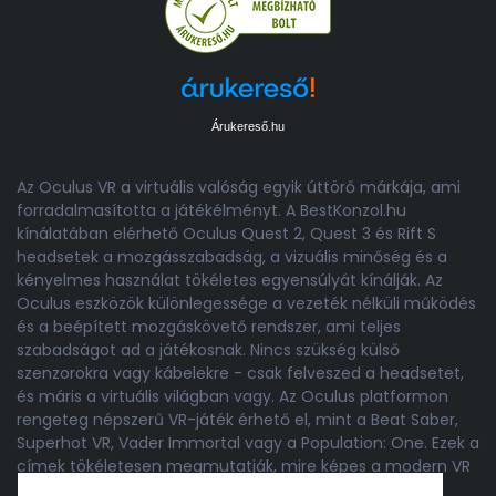
Árukereső.hu
Az Oculus VR a virtuális valóság egyik úttörő márkája, ami
forradalmasította a játékélményt. A BestKonzol.hu
kínálatában elérhető Oculus Quest 2, Quest 3 és Rift S
headsetek a mozgásszabadság, a vizuális minőség és a
kényelmes használat tökéletes egyensúlyát kínálják. Az
Oculus eszközök különlegessége a vezeték nélküli működés
és a beépített mozgáskövető rendszer, ami teljes
szabadságot ad a játékosnak. Nincs szükség külső
szenzorokra vagy kábelekre - csak felveszed a headsetet,
és máris a virtuális világban vagy. Az Oculus platformon
rengeteg népszerű VR-játék érhető el, mint a Beat Saber,
Superhot VR, Vader Immortal vagy a Population: One. Ezek a
címek tökéletesen megmutatják, mire képes a modern VR
technológia. Az Oculus VR headsetek nemcsak játékra,