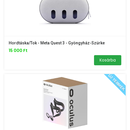
Hordtáska/tok - Meta Quest 3 - Gyöngyház-Szürke
15 000 Ft
Kosárba
ÚJ TERMÉK