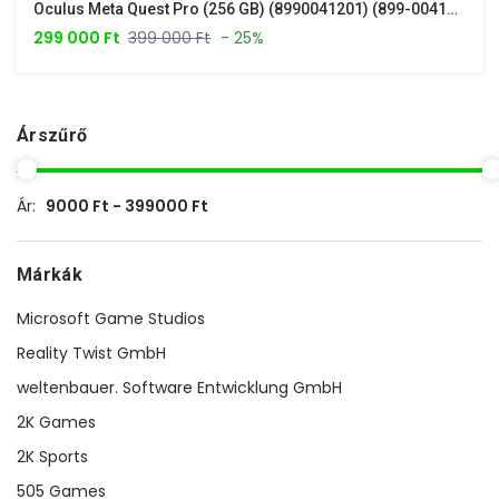
Oculus Meta Quest Pro (256 GB) (8990041201) (899-00416-01) /Új/
299 000 Ft
399 000 Ft
- 25%
Árszűrő
Ár:
9000 Ft - 399000 Ft
Márkák
Microsoft Game Studios
Reality Twist GmbH
weltenbauer. Software Entwicklung GmbH
2K Games
2K Sports
505 Games