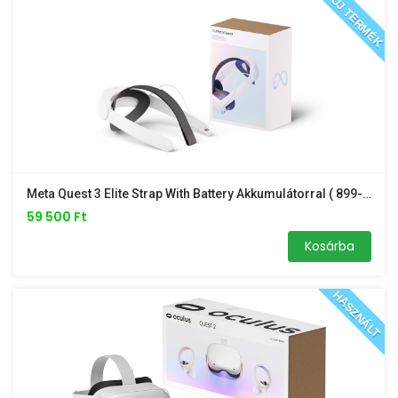
ÚJ TERMÉK
Meta Quest 3 Elite Strap With Battery Akkumulátorral ( 899-00560-02 ) / ÚJ /
59 500 Ft
Kosárba
HASZNÁLT