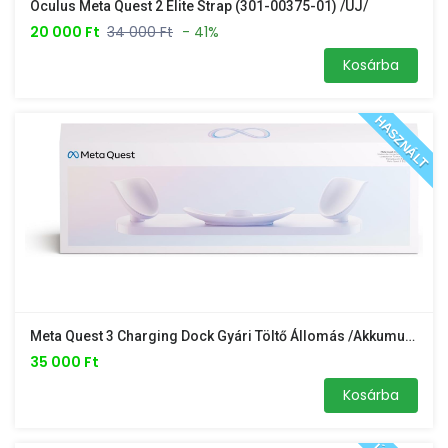
Oculus Meta Quest 2 Elite Strap (301-00375-01) /ÚJ/
20 000 Ft
34 000 Ft
- 41%
Kosárba
HASZNÁLT
Meta Quest 3 Charging Dock Gyári Töltő Állomás /akkumulátor Nélkül/
35 000 Ft
Kosárba