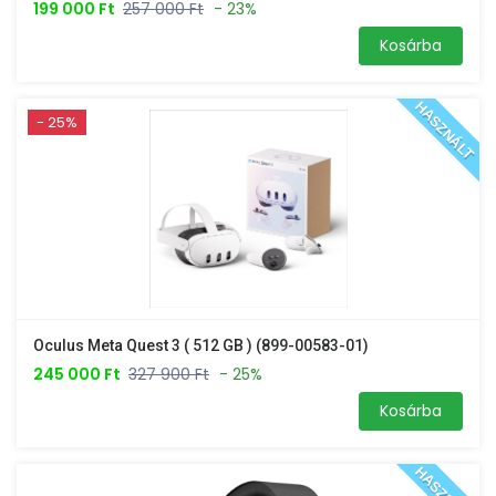
199 000 Ft
257 000 Ft
- 23%
Kosárba
HASZNÁLT
- 25%
Oculus Meta Quest 3 ( 512 GB ) (899-00583-01)
245 000 Ft
327 900 Ft
- 25%
Kosárba
HASZNÁLT