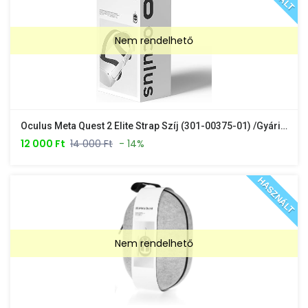
Nem rendelhető
Oculus Meta Quest 2 Elite Strap Szíj (301-00375-01) /gyári Doboz Nélkül/
12 000 Ft
14 000 Ft
- 14%
HASZNÁLT
Nem rendelhető