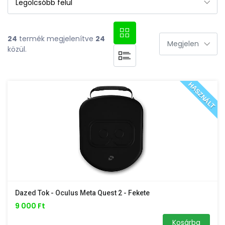
24
termék megjelenítve
24
közül.
HASZNÁLT
Dazed Tok - Oculus Meta Quest 2 - Fekete
9 000 Ft
Kosárba