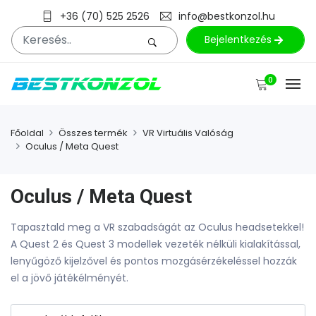
+36 (70) 525 2526
info@bestkonzol.hu
Bejelentkezés
0
Főoldal
Összes termék
VR Virtuális Valóság
Oculus / Meta Quest
Oculus / Meta Quest
Tapasztald meg a VR szabadságát az Oculus headsetekkel!
A Quest 2 és Quest 3 modellek vezeték nélküli kialakítással,
lenyűgöző kijelzővel és pontos mozgásérzékeléssel hozzák
el a jövő játékélményét.