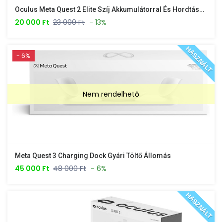
Oculus Meta Quest 2 Elite Szíj Akkumulátorral És Hordtáskával
20 000 Ft
23 000 Ft
- 13%
HASZNÁLT
- 6%
Nem rendelhető
Meta Quest 3 Charging Dock Gyári Töltő Állomás
45 000 Ft
48 000 Ft
- 6%
HASZNÁLT