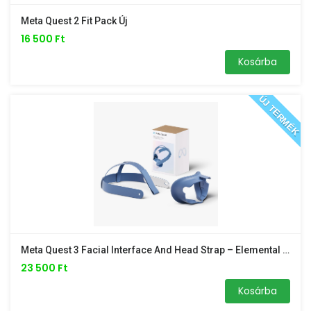
Meta Quest 2 Fit Pack Új
16 500 Ft
Kosárba
ÚJ TERMÉK
Meta Quest 3 Facial Interface And Head Strap – Elemental Blue 899-00630-01 /arcpárna És Fejpánt/
23 500 Ft
Kosárba