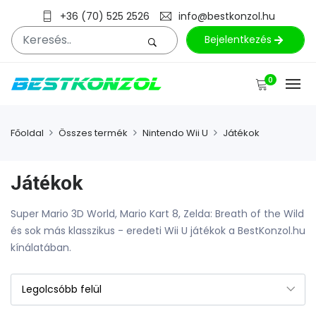
+36 (70) 525 2526
info@bestkonzol.hu
Bejelentkezés
0
Főoldal
Összes termék
Nintendo Wii U
Játékok
Játékok
Super Mario 3D World, Mario Kart 8, Zelda: Breath of the Wild
és sok más klasszikus - eredeti Wii U játékok a BestKonzol.hu
kínálatában.