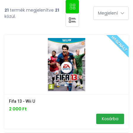
21
termék megjelenítve
21
közül.
HASZNÁLT
Fifa 13 - Wii U
2 000 Ft
Kosárba