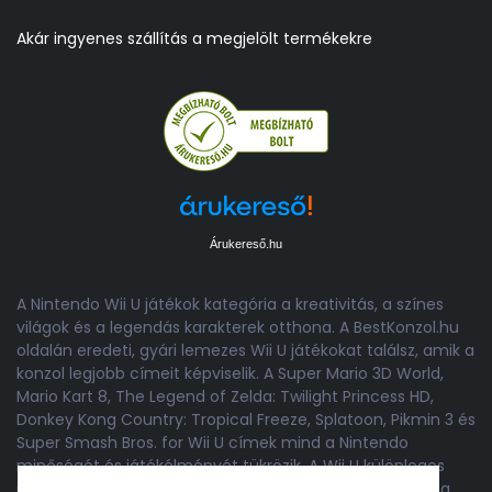
Akár ingyenes szállítás a megjelölt termékekre
Árukereső.hu
A Nintendo Wii U játékok kategória a kreativitás, a színes
világok és a legendás karakterek otthona. A BestKonzol.hu
oldalán eredeti, gyári lemezes Wii U játékokat találsz, amik a
konzol legjobb címeit képviselik. A Super Mario 3D World,
Mario Kart 8, The Legend of Zelda: Twilight Princess HD,
Donkey Kong Country: Tropical Freeze, Splatoon, Pikmin 3 és
Super Smash Bros. for Wii U címek mind a Nintendo
minőségét és játékélményét tükrözik. A Wii U különleges
játékkönyvtára ötvözi a klasszikus Nintendo hangulatot a