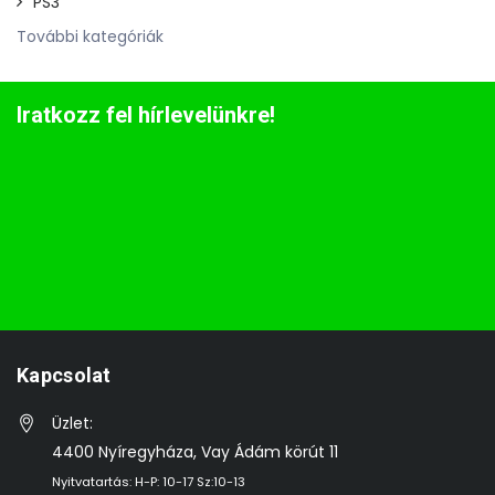
PS3
További kategóriák
Iratkozz fel hírlevelünkre!
Kapcsolat
Üzlet:
4400 Nyíregyháza, Vay Ádám körút 11
Nyitvatartás: H-P: 10-17 Sz:10-13