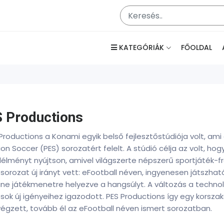
KATEGÓRIÁK
FŐOLDAL
 Productions
Productions a Konami egyik belső fejlesztőstúdiója volt, ami
ion Soccer (PES) sorozatért felelt. A stúdió célja az volt, hogy
lélményt nyújtson, amivel világszerte népszerű sportjáték-fr
sorozat új irányt vett: eFootball néven, ingyenesen játszha
ine játékmenetre helyezve a hangsúlyt. A változás a technol
sok új igényeihez igazodott. PES Productions így egy korszak
végzett, tovább él az eFootball néven ismert sorozatban.