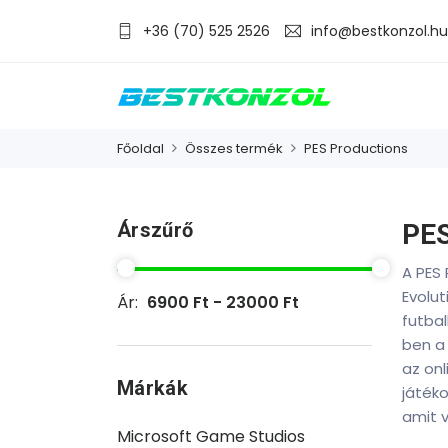
+36 (70) 525 2526
info@bestkonzol.hu
Főoldal
Összes termék
PES Productions
Árszűrő
PES
A PES 
Evolut
Ár:
6900 Ft - 23000 Ft
futbal
ben a 
az onl
Márkák
játéko
amit 
Microsoft Game Studios