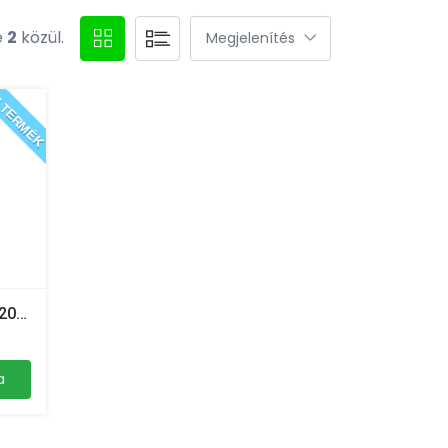
e
2
közül.
 TERMÉK
Pro Evolution Soccer PES 2016 Day One Edition - PC
a