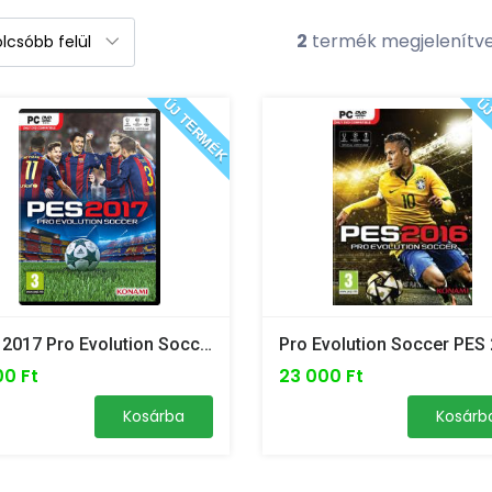
2
termék megjelenítv
ÚJ TERMÉK
ÚJ
PES 2017 Pro Evolution Soccer - PC
00 Ft
23 000 Ft
Kosárba
Kosárb