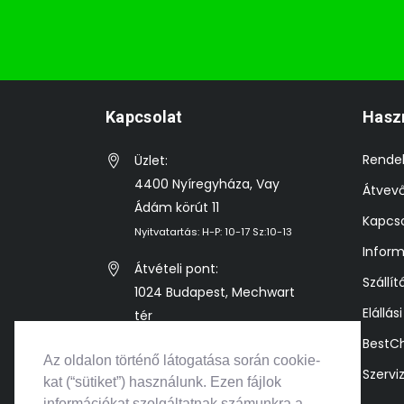
Kapcsolat
Hasz
Rende
Üzlet:
4400 Nyíregyháza, Vay
Átvev
Ádám körút 11
Kapcso
Nyitvatartás: H-P: 10-17 Sz:10-13
Inform
Átvételi pont:
Szállít
1024 Budapest, Mechwart
Elállás
tér
Előre egyeztetett időpontban
BestC
Az oldalon történő látogatása során cookie-
Szervi
info@bestkonzol.hu
kat (“sütiket”) használunk. Ezen fájlok
információkat szolgáltatnak számunkra a