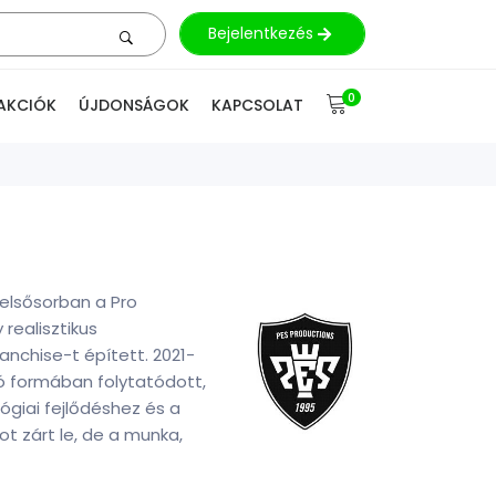
Bejelentkezés
0
AKCIÓK
ÚJDONSÁGOK
KAPCSOLAT
 elsősorban a Pro
 realisztikus
anchise-t épített. 2021-
tó formában folytatódott,
ógiai fejlődéshez és a
ot zárt le, de a munka,