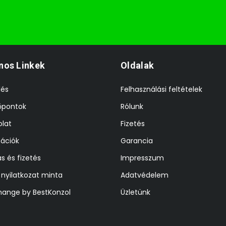
nos Linkek
Oldalak
lés
Felhasználási feltételek
őpontok
Rólunk
lat
Fizetés
ációk
Garancia
ás és fizetés
Impresszum
i nyilatkozat minta
Adatvédelem
hange by BestKonzol
Üzletünk
z