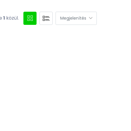
ve
1
közül.