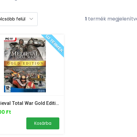
1
termék megjelenít
ÚJ TERMÉK
Medieval Total War Gold Edition - PC
00 Ft
Kosárba