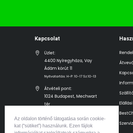
Kapcsolat
Hasz
Rende
Üzlet:
4400 Nyíregyháza, Vay
Átvev
Ádám körút 11
Kapcso
Nyitvatartás: H-P: 10-17 Sz:10-13
Inform
Átvételi pont:
Szállít
1024 Budapest, Mechwart
Elállás
tér
Előre egyeztetett időpontban
BestC
Az oldalon történő látogatása során cookie-
Szervi
info@bestkonzol.hu
kat (“sütiket”) használunk. Ezen fájlok
információkat szolgáltatnak számunkra a