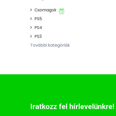
Csomagok
PS5
PS4
PS3
További kategóriák
Iratkozz fel hírlevelünkre!