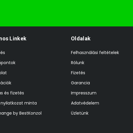
nos Linkek
Oldalak
lés
Felhasználási feltételek
őpontok
Rólunk
lat
Fizetés
ációk
Garancia
ás és fizetés
Impresszum
i nyilatkozat minta
Adatvédelem
hange by BestKonzol
Üzletünk
z