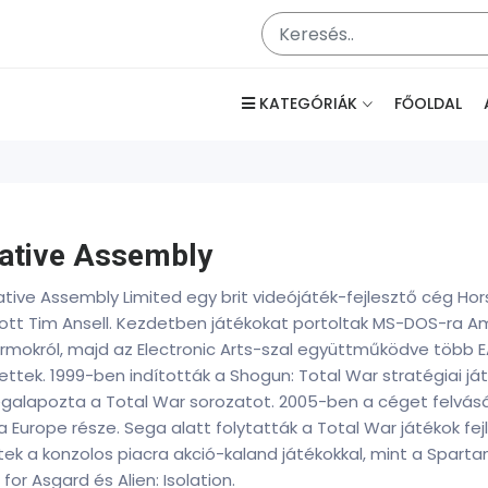
KATEGÓRIÁK
FŐOLDAL
ative Assembly
ative Assembly Limited egy brit videójáték-fejlesztő cég H
tott Tim Ansell. Kezdetben játékokat portoltak MS-DOS-ra 
rmokról, majd az Electronic Arts-szal együttműködve több E
ettek. 1999-ben indították a Shogun: Total War stratégiai játé
galapozta a Total War sorozatot. 2005-ben a céget felvásár
 Europe része. Sega alatt folytatták a Total War játékok fejl
ek a konzolos piacra akció-kaland játékokkal, mint a Spartan: 
 for Asgard és Alien: Isolation.