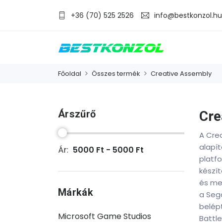
+36 (70) 525 2526
info@bestkonzol.hu
Főoldal
Összes termék
Creative Assembly
Árszűrő
Cre
A Cre
alapí
Ár:
5000 Ft - 5000 Ft
platfo
készít
és me
Márkák
a Sega
belépt
Microsoft Game Studios
Battle