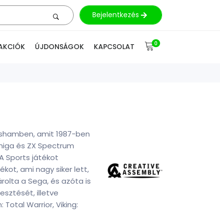
Bejelentkezés
0
AKCIÓK
ÚJDONSÁGOK
KAPCSOLAT
orshamben, amit 1987-ben
Amiga és ZX Spectrum
A Sports játékot
kot, ami nagy siker lett,
olta a Sega, és azóta is
esztését, illetve
Total Warrior, Viking: