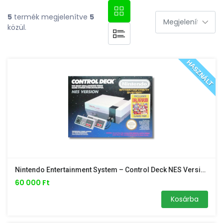
5
termék megjelenítve
5
közül.
HASZNÁLT
Nintendo Entertainment System – Control Deck NES Version (original Style) /gyári Doboz Nélkül!/
60 000 Ft
Kosárba