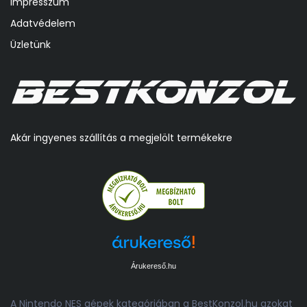
Impresszum
Adatvédelem
Üzletünk
Akár ingyenes szállítás a megjelölt termékekre
Árukereső.hu
A Nintendo NES gépek kategóriában a BestKonzol.hu azokat