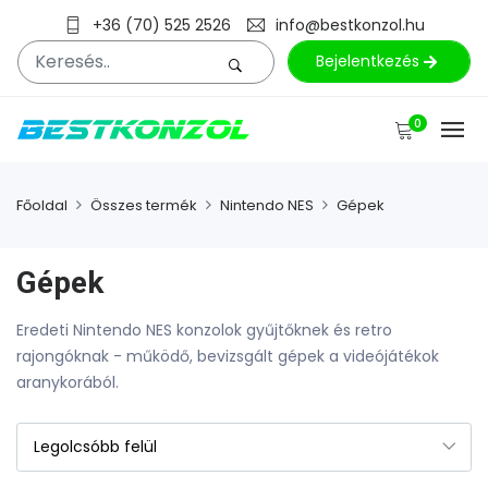
+36 (70) 525 2526
info@bestkonzol.hu
Bejelentkezés
0
Főoldal
Összes termék
Nintendo NES
Gépek
Gépek
Eredeti Nintendo NES konzolok gyűjtőknek és retro
rajongóknak - működő, bevizsgált gépek a videójátékok
aranykorából.