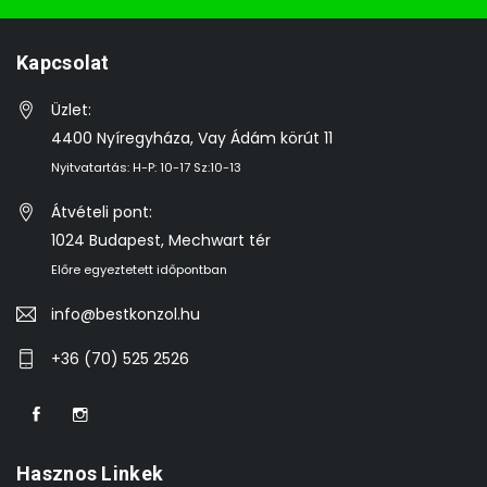
Kapcsolat
Üzlet:
4400 Nyíregyháza, Vay Ádám körút 11
Nyitvatartás: H-P: 10-17 Sz:10-13
Átvételi pont:
1024 Budapest, Mechwart tér
Előre egyeztetett időpontban
info@bestkonzol.hu
+36 (70) 525 2526
Hasznos Linkek