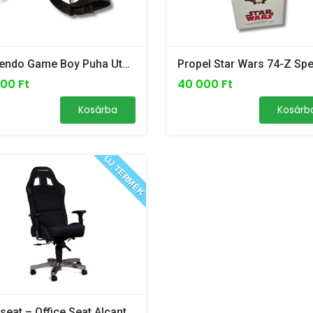
Nintendo Game Boy Puha Utazótáska Vállpánttal – Fekete
000 Ft
40 000 Ft
Kosárba
Kosárb
ÚJ TERMÉK
Playseat – Office Seat Alcantara Szék OS.00054