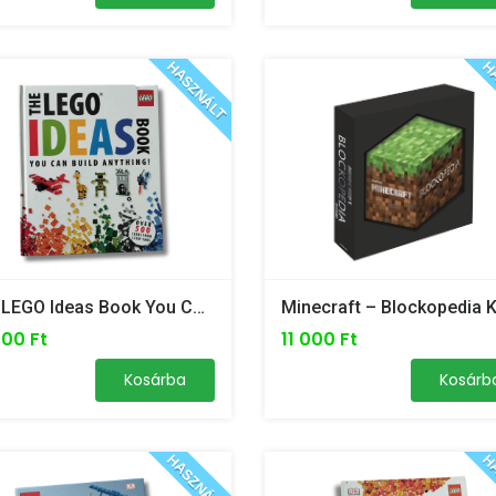
HASZNÁLT
HA
The LEGO Ideas Book You Can Build Anything Könyv /angol Nyelvű, Kisebb Sérüléssel/
000 Ft
11 000 Ft
Kosárba
Kosárb
HASZNÁLT
HA