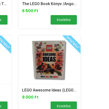
LEGO Harry Potter Building The Magical World Könyv /angol Nyelvű, Minifigura Nélkül/
The LEGO Book Könyv /angol Nyelvű/
6 500 Ft
a
Kosárba
SZNÁLT
HASZNÁLT
LEGO Awesome Ideas (LEGO Ideas) What Will You Build Könyv /angol Nyelvű/
9 000 Ft
a
Kosárba