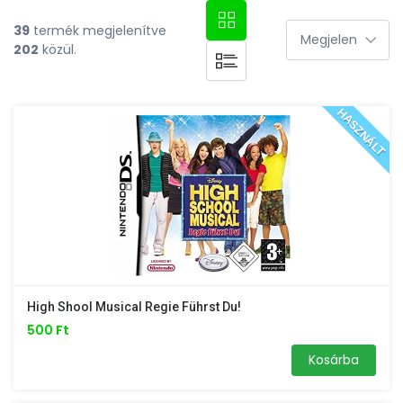
39
termék megjelenítve
202
közül.
HASZNÁLT
High Shool Musical Regie Führst Du!
500 Ft
Kosárba