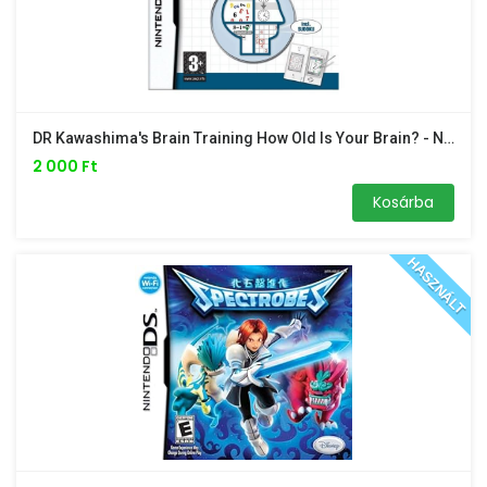
DR Kawashima's Brain Training How Old Is Your Brain? - Nintendo DS
2 000 Ft
Kosárba
HASZNÁLT