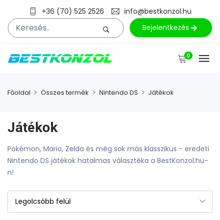
+36 (70) 525 2526
info@bestkonzol.hu
Bejelentkezés
0
Főoldal
Összes termék
Nintendo DS
Játékok
Játékok
Pokémon, Mario, Zelda és még sok más klasszikus - eredeti
Nintendo DS játékok hatalmas választéka a BestKonzol.hu-
n!