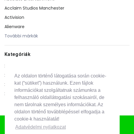
Acclaim Studios Manchester
Activision
Alienware
További márkák
Kategóriák
Csomagok
PS5
Az oldalon történő látogatása során cookie-
kat (“sütiket”) használunk. Ezen fájlok
PS4
információkat szolgáltatnak számunkra a
PS3
felhasználó oldallátogatási szokásairól, de
További kategóriák
nem tárolnak személyes információkat. Az
oldalon történő továbblépéssel elfogadja a
cookie-k használatát!
Iratkozz fel hírlevelünkre!
Adatvédelmi nyilatkozat