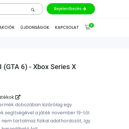
Bejelentkezés
0
AKCIÓK
ÚJDONSÁGOK
KAPCSOLAT
 (GTA 6) - Xbox Series X
Játékok
termék dobozában kizárólag egy
ek segítségével a játék november 19-től
 nem tartalmaz fizikai adathordozót, így
 használható fel!