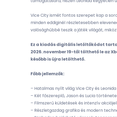
támogatására, hiszen Leonida kegyetlen u
Vice City ismét fontos szerepet kap a sor
minden eddiginél részletesebben elevenedn
valósághűbbé teszik a játék világát, mik
Ez a kiadás digitális letöltőkódot tar
2026. november 19-től tölthető le az X
később is újra letölthető.
Főbb jellemzők:
– Hatalmas nyílt világ Vice City és Leonida
– Két főszereplő, Jason és Lucia történe
– Filmszerű küldetések és intenzív akcióje
– Részletgazdag grafika és modern techn