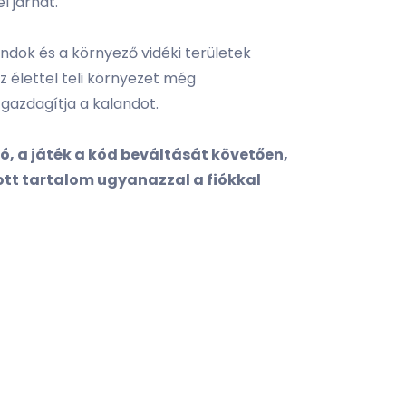
 járhat.
ndok és a környező vidéki területek
z élettel teli környezet még
gazdagítja a kalandot.
ó, a játék a kód beváltását követően,
tott tartalom ugyanazzal a fiókkal