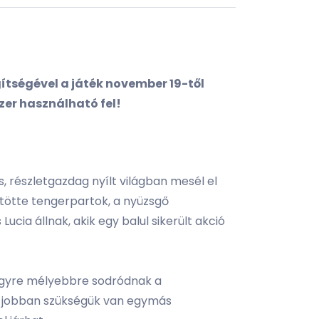
ítségével a játék november 19-től
zer használható fel!
 részletgazdag nyílt világban mesél el
sütötte tengerpartok, a nyüzsgő
ia állnak, akik egy balul sikerült akció
 egyre mélyebbre sodródnak a
él jobban szükségük van egymás