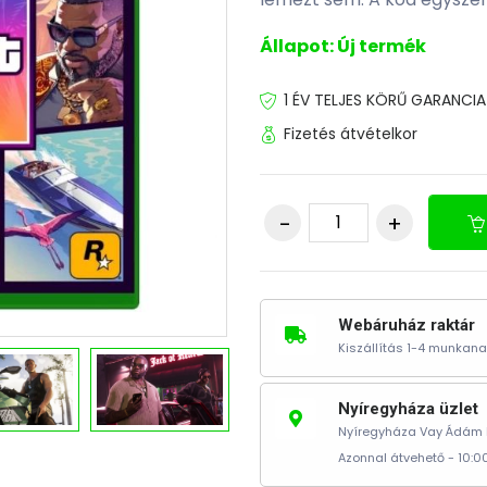
Állapot: Új termék
1 ÉV TELJES KÖRŰ GARANCIA
Fizetés átvételkor
Webáruház raktár
Kiszállítás 1-4 munkana
Nyíregyháza üzlet
Nyíregyháza Vay Ádám k
Azonnal átvehető - 10:00