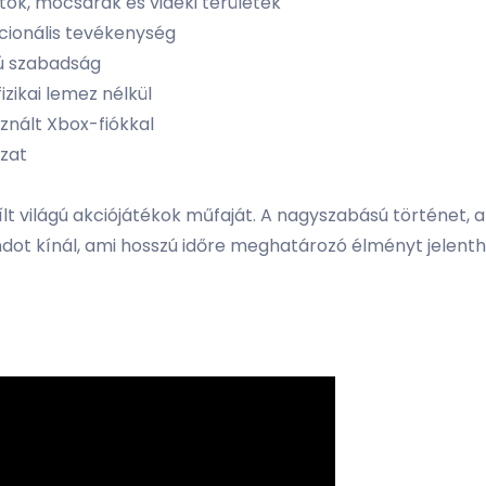
ok, mocsarak és vidéki területek
cionális tevékenység
gú szabadság
izikai lemez nélkül
sznált Xbox-fiókkal
ozat
yílt világú akciójátékok műfaját. A nagyszabású történet,
ndot kínál, ami hosszú időre meghatározó élményt jelent