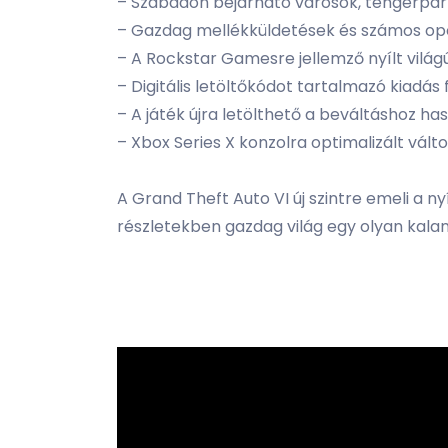
– Szabadon bejárható városok, tengerpart
– Gazdag mellékküldetések és számos op
– A Rockstar Gamesre jellemző nyílt vilá
– Digitális letöltőkódot tartalmazó kiadás f
– A játék újra letölthető a beváltáshoz ha
– Xbox Series X konzolra optimalizált vált
A Grand Theft Auto VI új szintre emeli a n
részletekben gazdag világ egy olyan kala