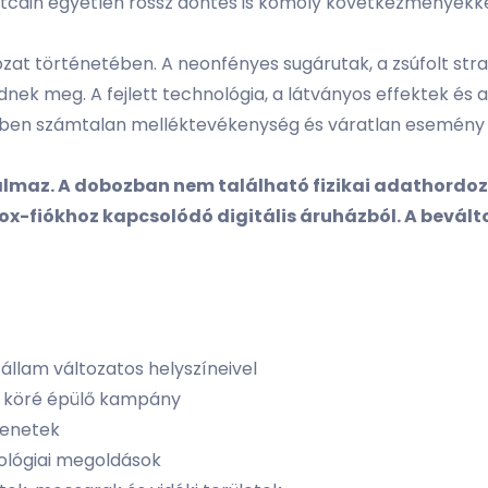
tcáin egyetlen rossz döntés is komoly következményekkel
ozat történetében. A neonfényes sugárutak, a zsúfolt stra
ek meg. A fejlett technológia, a látványos effektek és a
özben számtalan melléktevékenység és váratlan esemény 
talmaz. A dobozban nem található fizikai adathordoz
box-fiókhoz kapcsolódó digitális áruházból. A bevál
 állam változatos helyszíneivel
te köré épülő kampány
lenetek
ológiai megoldások