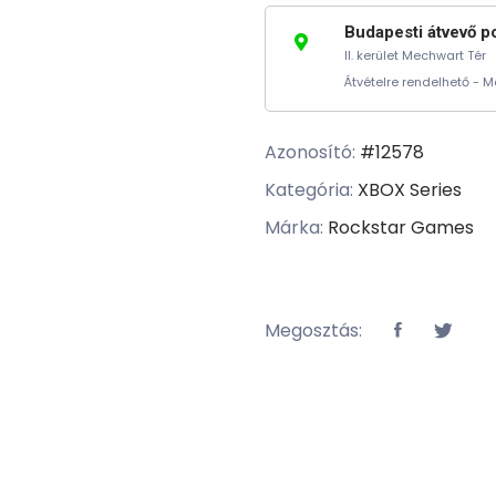
Budapesti átvevő p
II. kerület Mechwart Tér
Átvételre rendelhető -
Azonosító:
#12578
Kategória:
XBOX Series
Márka:
Rockstar Games
Megosztás: