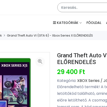
KATEGÓRIÁK
FŐOLDAL
ok
Grand Theft Auto VI (GTA 6) - Xbox Series X ELŐRENDELÉS
Grand Theft Auto VI
ELŐRENDELÉS
29 400 Ft
Kategória:
XBOX Series / 
Előrendelhető termék! A 
letöltőkód található, amin
előre letölthető. A csomag
lemezt sem. A kód egyszer