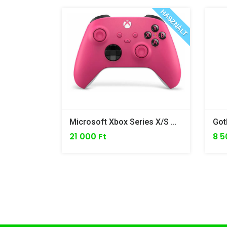
HASZNÁLT
Microsoft Xbox Series X/S Wireless Kontroller - Deep Pink /gyári Doboz Nélkül/
21 000 Ft
8 5