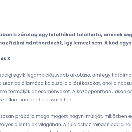
ban kizárólag egy letöltőkód található, aminek seg
az fizikai adathordozót, így lemezt sem. A kód egys
ies X
ddigi egyik legambiciózusabb alkotása, ami egy hatalmas,
ék Leonida államába kalauzolja a játékosokat, ahol a nap
rre formálják az eseményeket. A középpontban Jason és Luc
sz állam sorsára hatással lehet.
matosan próbálja maga mögött hagyni múltját, miközben
élyes ellenfelek világában. A túléléshez minden eddigin