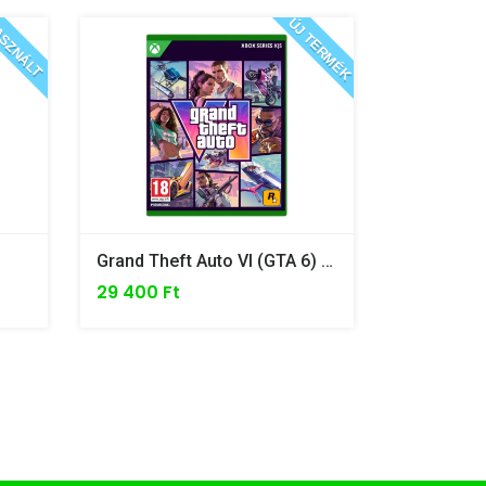
ÚJ TERMÉK
SZNÁLT
- 7%
Grand Theft Auto VI (GTA 6) - Xbox Series X ELŐRENDELÉS
29 400 Ft
7 000 Ft