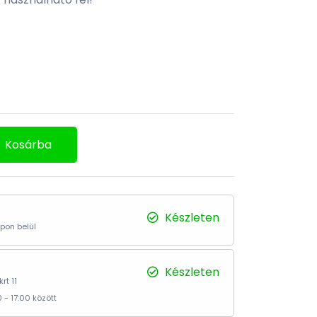
Kosárba
Készleten
pon belül
Készleten
rt 11
 - 17:00 között