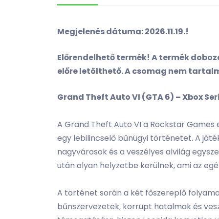
Megjelenés dátuma: 2026.11.19.!
Előrendelhető termék! A termék dobozá
előre letölthető. A csomag nem tartalm
Grand Theft Auto VI (GTA 6) – Xbox Ser
A Grand Theft Auto VI a Rockstar Games e
egy lebilincselő bűnügyi történetet. A ját
nagyvárosok és a veszélyes alvilág egysze
után olyan helyzetbe kerülnek, ami az egé
A történet során a két főszereplő folya
bűnszervezetek, korrupt hatalmak és vesz