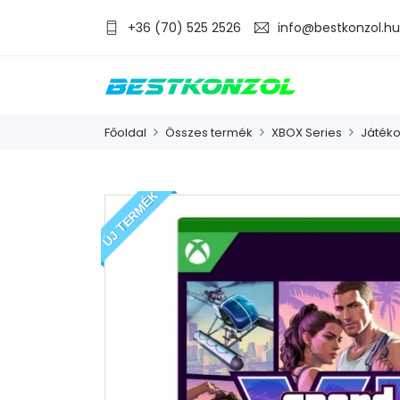
+36 (70) 525 2526
info@bestkonzol.hu
Főoldal
Összes termék
XBOX Series
Játék
ÚJ TERMÉK