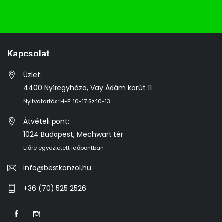
Kapcsolat
Üzlet:
4400 Nyíregyháza, Vay Ádám körút 11
Nyitvatartás: H-P: 10-17 Sz:10-13
Átvételi pont:
1024 Budapest, Mechwart tér
Előre egyeztetett időpontban
info@bestkonzol.hu
+36 (70) 525 2526