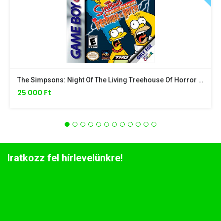
The Simpsons: Night Of The Living Treehouse Of Horror - Nintendo Game Boy Color
25 000 Ft
Iratkozz fel hírlevelünkre!