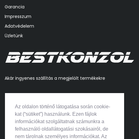
Garancia
Impresszum
Adatvédelem
Üzletünk
Akár ingyenes szállítás a megjelölt termékekre
Az oldalon történő látogatása során cookie-
kat (“sütiket”) használunk. Ezen fájlok
információkat szolgáltatnak számunkra a
felhasználó oldallátogatási szokásairól, de
nem tárolnak személyes információkat. Az
Árukereső.hu