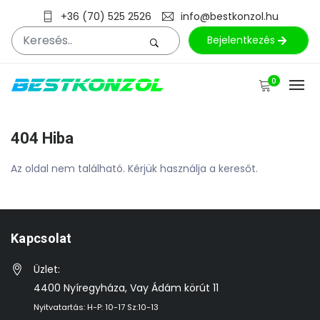
+36 (70) 525 2526
info@bestkonzol.hu
Bejelentkezés
0
404 Hiba
Az oldal nem található. Kérjük használja a keresőt.
Kapcsolat
Üzlet:
4400 Nyíregyháza, Vay Ádám körút 11
Nyitvatartás: H-P: 10-17 Sz:10-13