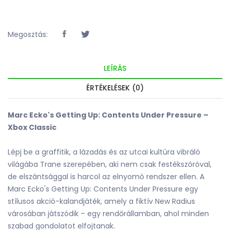
Megosztás:
LEÍRÁS
ÉRTÉKELÉSEK (0)
Marc Ecko's Getting Up: Contents Under Pressure –
Xbox Classic
Lépj be a graffitik, a lázadás és az utcai kultúra vibráló
világába Trane szerepében, aki nem csak festékszóróval,
de elszántsággal is harcol az elnyomó rendszer ellen. A
Marc Ecko's Getting Up: Contents Under Pressure egy
stílusos akció-kalandjáték, amely a fiktív New Radius
városában játszódik – egy rendőrállamban, ahol minden
szabad gondolatot elfojtanak.