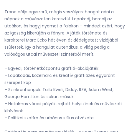
Trane célja egyszerű, mégis veszélyes: hangot adni a
népnek a művészeten keresztül. Lopakodj, harcolj az
utcákon, és hagyj nyomot a falakon – mindezt azért, hogy
az igazság kikerüljön a fényre. A játék története és
karakterei Marc Ecko hét éven át dédelgetett víziójából
születtek, így a hangulat autentikus, a világ pedig a
valóságos utcai művészeti színtérből merít.
– Egyedi, történetközpontú graffiti-akciójáték
– Lopakodás, közelharc és kreatív graffitizés egyaránt
szerepet kap
– Szinkronhangok: Talib Kweli, Diddy, RZA, Adam West,
George Hamilton és sokan mások
– Hatalmas városi pályák, rejtett helyszínek és művészeti
kihívások
– Politikai szatíra és urbánus stílus ötvözete