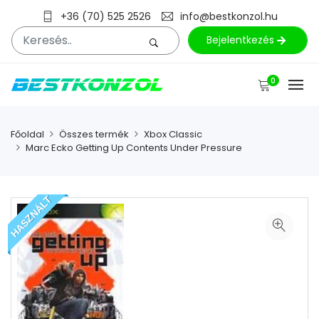
+36 (70) 525 2526
info@bestkonzol.hu
Bejelentkezés
0
Főoldal
Összes termék
Xbox Classic
Marc Ecko Getting Up Contents Under Pressure
HASZNÁLT