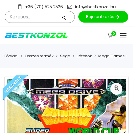
+36 (70) 525 2526
info@bestkonzol.hu
Bejelentkezés
0
Főoldal
Összes termék
Sega
Játékok
Mega Games I
HASZNÁLT