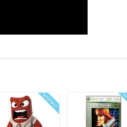
HASZNÁLT
HA