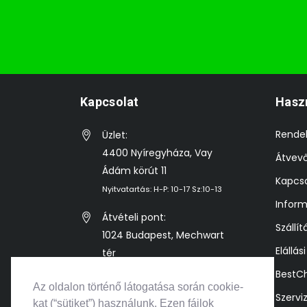
Kapcsolat
Hasz
Rende
Üzlet:
4400 Nyíregyháza, Vay
Átvev
Ádám körút 11
Kapcso
Nyitvatartás: H-P: 10-17 Sz:10-13
Inform
Átvételi pont:
Szállít
1024 Budapest, Mechwart
Elállás
tér
Előre egyeztetett időpontban
BestC
Az oldalon történő látogatása során cookie-
Szervi
info@bestkonzol.hu
kat (“sütiket”) használunk. Ezen fájlok