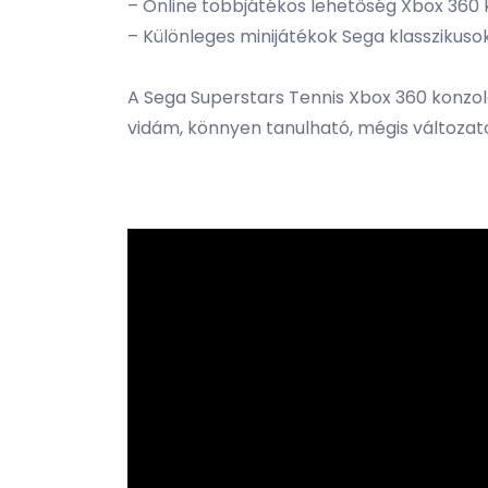
– Online többjátékos lehetőség Xbox 360
– Különleges minijátékok Sega klasszikusok
A Sega Superstars Tennis Xbox 360 konzolo
vidám, könnyen tanulható, mégis változat