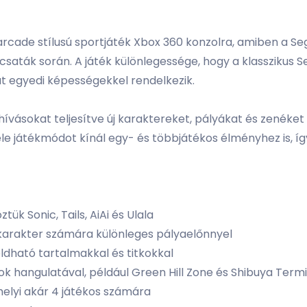
 arcade stílusú sportjáték Xbox 360 konzolra, amiben a 
aták során. A játék különlegessége, hogy a klasszikus Se
át egyedi képességekkel rendelkezik.
vásokat teljesítve új karaktereket, pályákat és zenéket 
éle játékmódot kínál egy- és többjátékos élményhez is, íg
ük Sonic, Tails, AiAi és Ulala
karakter számára különleges pályaelőnnyel
oldható tartalmakkal és titkokkal
ok hangulatával, például Green Hill Zone és Shibuya Term
helyi akár 4 játékos számára