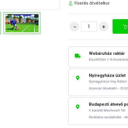
Fizetés átvételkor
Webáruház raktár
Kiszállítás 1-4 munkana
Nyíregyháza üzlet
Nyíregyháza Vay Ádám k
Azonnal átvehető - 10:00
Budapesti átvevő p
II. kerület Mechwart Tér
Átvételre rendelhető -