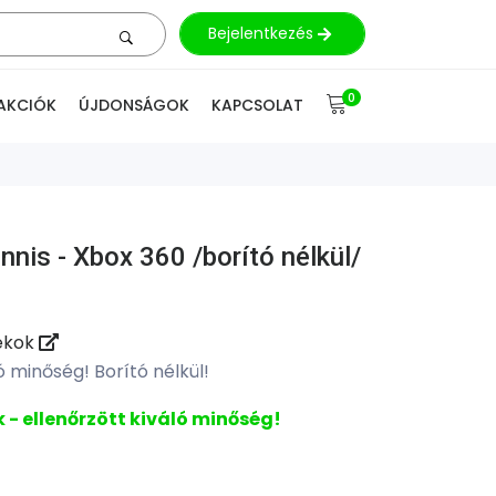
Bejelentkezés
0
AKCIÓK
ÚJDONSÁGOK
KAPCSOLAT
nis - Xbox 360 /borító nélkül/
ékok
ló minőség! Borító nélkül!
 - ellenőrzött kiváló minőség!