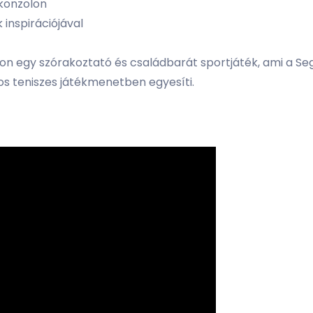
 konzolon
 inspirációjával
n egy szórakoztató és családbarát sportjáték, ami a Seg
os teniszes játékmenetben egyesíti.