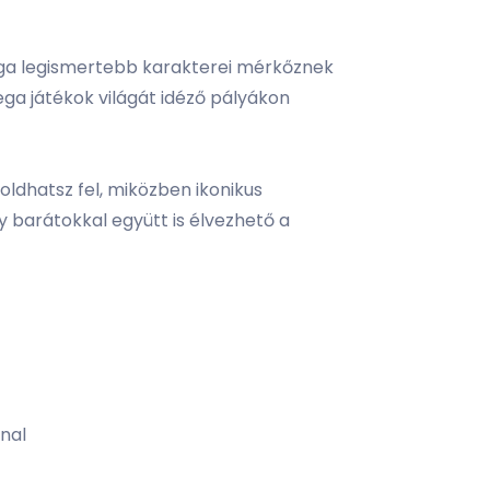
Sega legismertebb karakterei mérkőznek
ga játékok világát idéző pályákon
oldhatsz fel, miközben ikonikus
y barátokkal együtt is élvezhető a
inal