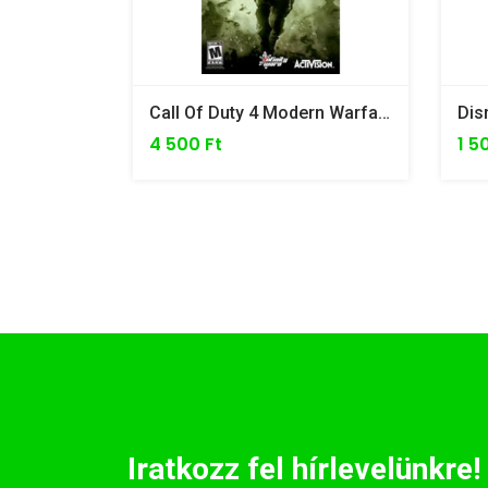
Call Of Duty 4 Modern Warfare - Xbox 360
4 500 Ft
1 5
Iratkozz fel hírlevelünkre!