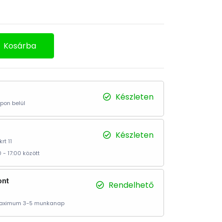
Kosárba
Készleten
pon belül
Készleten
rt 11
 - 17:00 között
ont
Rendelhető
 Maximum 3-5 munkanap