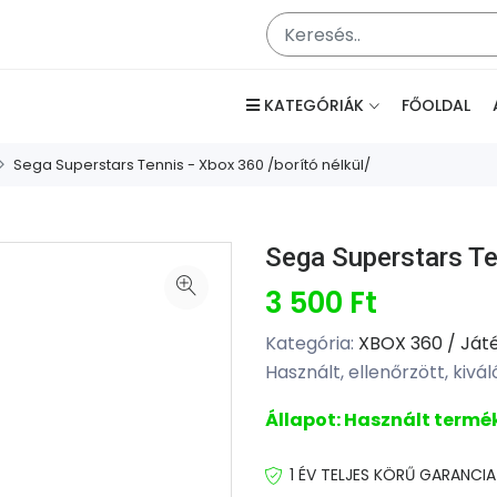
KATEGÓRIÁK
FŐOLDAL
Sega Superstars Tennis - Xbox 360 /borító nélkül/
Sega Superstars Ten
3 500 Ft
Kategória:
XBOX 360 / Ját
Használt, ellenőrzött, kivá
Állapot: Használt termék
1 ÉV TELJES KÖRŰ GARANCIA