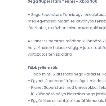
Sega Superstars Tennis – Xbox 360
A Sega Superstars Tennis egy lendületes,
meg egymással vidám és látványos teniszcs
játszhatsz, miközben minden szereplő saj
A Planet Superstars módban különböző kihí
helyszíneken haladsz végig. A játék többf
változatos teniszkaland.
Főbb jellemzők:
– Több mint 16 játszható Sega karakter, közt
– Egyedi „Superstar” képességek minden 
– Planet Superstars mód kihívásokkal, fel
– 10 különböző pálya klasszikus Sega játék
– Egyjátékos és többjátékos játékmódok, 