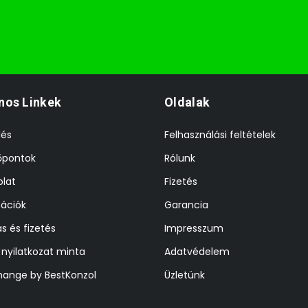
nos Linkek
Oldalak
lés
Felhasználási feltételek
őpontok
Rólunk
lat
Fizetés
ációk
Garancia
ás és fizetés
Impresszum
i nyilatkozat minta
Adatvédelem
hange by BestKonzol
Üzletünk
z