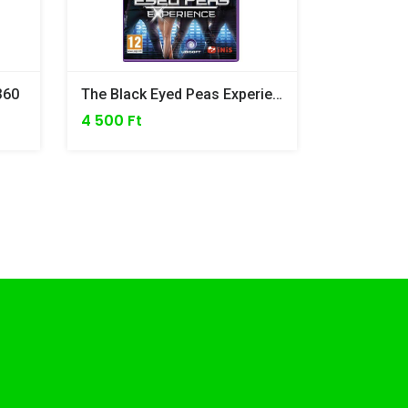
360
The Black Eyed Peas Experience /Kinect/ - Xbox 360
4 500 Ft
3 500 Ft