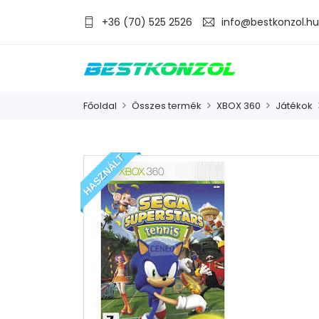
+36 (70) 525 2526
info@bestkonzol.hu
Főoldal
Összes termék
XBOX 360
Játékok
HASZNÁLT