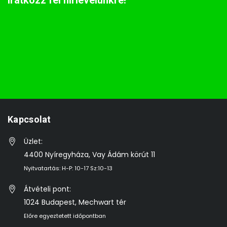
Iratkozz fel hírlevelünkre!
Kapcsolat
Üzlet:
4400 Nyíregyháza, Vay Ádám körút 11
Nyitvatartás: H-P: 10-17 Sz:10-13
Átvételi pont:
1024 Budapest, Mechwart tér
Előre egyeztetett időpontban