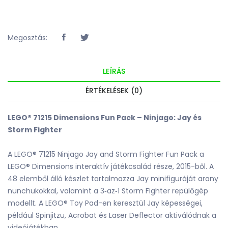
Megosztás:
LEÍRÁS
ÉRTÉKELÉSEK (0)
LEGO® 71215 Dimensions Fun Pack – Ninjago: Jay és
Storm Fighter
A LEGO® 71215 Ninjago Jay and Storm Fighter Fun Pack a
LEGO® Dimensions interaktív játékcsalád része, 2015-ből. A
48 elemből álló készlet tartalmazza Jay minifiguráját arany
nunchukokkal, valamint a 3‑az‑1 Storm Fighter repülőgép
modellt. A LEGO® Toy Pad-en keresztül Jay képességei,
például Spinjitzu, Acrobat és Laser Deflector aktiválódnak a
videójátékban.