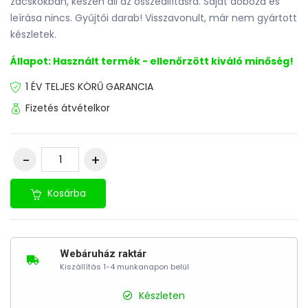
zacskókban, készen áll az összeállításra. Saját doboza és
leírása nincs. Gyűjtői darab! Visszavonult, már nem gyártott
készletek.
Állapot: Használt termék - ellenőrzött kiváló minőség!
1 ÉV TELJES KÖRŰ GARANCIA
Fizetés átvételkor
Kosárba
Webáruház raktár
Kiszállítás 1-4 munkanapon belül
Készleten