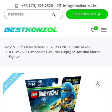
+36 (70) 525 2526
info@bestkonzol.hu
Bejelentkezés
0
Főoldal
Összes termék
XBOX ONE
Tartozékok
LEGO® 71215 Dimension Fun Pack Ninjago® Jay and Storm
Fighter
HASZNÁLT