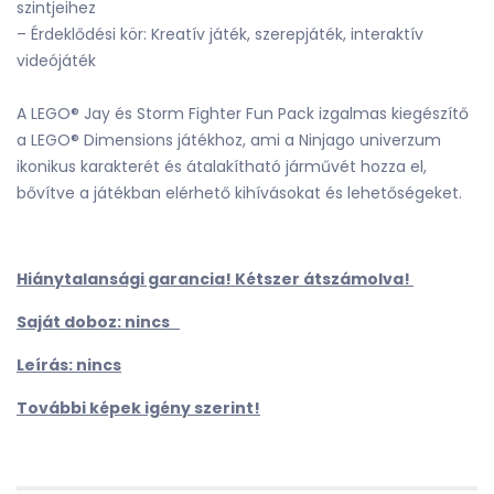
szintjeihez
– Érdeklődési kör: Kreatív játék, szerepjáték, interaktív
videójáték
A LEGO® Jay és Storm Fighter Fun Pack izgalmas kiegészítő
a LEGO® Dimensions játékhoz, ami a Ninjago univerzum
ikonikus karakterét és átalakítható járművét hozza el,
bővítve a játékban elérhető kihívásokat és lehetőségeket.
Hiánytalansági garancia! Kétszer átszámolva!
Saját doboz: nincs
Leírás: nincs
További képek igény szerint!